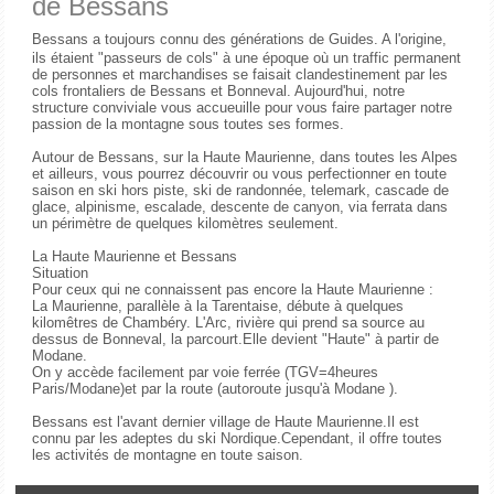
de Bessans
Bessans a toujours connu des générations de Guides. A l'origine,
ils étaient "passeurs de cols" à une époque où un traffic permanent
de personnes et marchandises se faisait clandestinement par les
cols frontaliers de Bessans et Bonneval. Aujourd'hui, notre
structure conviviale vous accueuille pour vous faire partager notre
passion de la montagne sous toutes ses formes.
Autour de Bessans, sur la Haute Maurienne, dans toutes les Alpes
et ailleurs, vous pourrez découvrir ou vous perfectionner en toute
saison en ski hors piste, ski de randonnée, telemark, cascade de
glace, alpinisme, escalade, descente de canyon, via ferrata dans
un périmètre de quelques kilomètres seulement.
La Haute Maurienne et Bessans
Situation
Pour ceux qui ne connaissent pas encore la Haute Maurienne :
La Maurienne, parallèle à la Tarentaise, débute à quelques
kilomêtres de Chambéry. L'Arc, rivière qui prend sa source au
dessus de Bonneval, la parcourt.Elle devient "Haute" à partir de
Modane.
On y accède facilement par voie ferrée (TGV=4heures
Paris/Modane)et par la route (autoroute jusqu'à Modane ).
Bessans est l'avant dernier village de Haute Maurienne.Il est
connu par les adeptes du ski Nordique.Cependant, il offre toutes
les activités de montagne en toute saison.